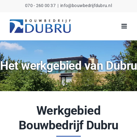
Ga
070 - 260 00 37
|
info@bouwbedrijfdubru.nl
naar
inhoud
Het werkgebied van Dubr
Werkgebied
Bouwbedrijf Dubru