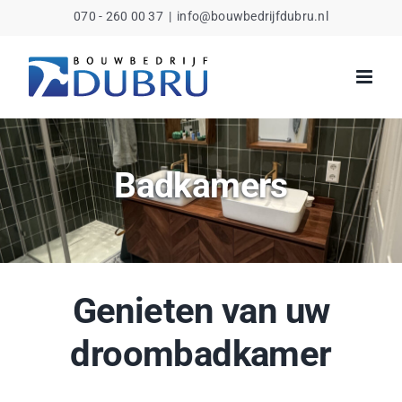
Ga
070 - 260 00 37
|
info@bouwbedrijfdubru.nl
naar
inhoud
Badkamers
Genieten van uw
droombadkamer