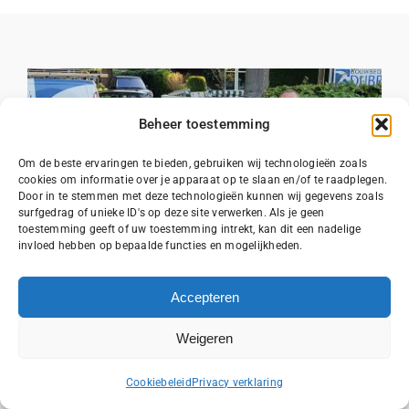
Beheer toestemming
Om de beste ervaringen te bieden, gebruiken wij technologieën zoals
cookies om informatie over je apparaat op te slaan en/of te raadplegen.
Door in te stemmen met deze technologieën kunnen wij gegevens zoals
surfgedrag of unieke ID's op deze site verwerken. Als je geen
toestemming geeft of uw toestemming intrekt, kan dit een nadelige
invloed hebben op bepaalde functies en mogelijkheden.
Accepteren
Weigeren
Timmerwerk
Bel ons
Hoogwaardige materialen en perfecte
Cookiebeleid
Privacy verklaring
afwerking bij al uw timmerwerk, van kozijnen