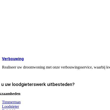
Verbouwing
Realiseer uw droomwoning met onze verbouwingsservice, waarbij kwali
t u uw loodgieterswerk uitbesteden?
kzaamheden
Timmerman
Loodgieter