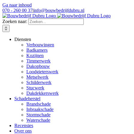
Ga naar inhoud
070 - 260 00 37
|
info@bouwbedrijfdubru.nl
Zoeken naar:
Diensten
Verbouwingen
Badkamers
Kozijnen
Timmerwerk
Dakopbouw
Loodgieterswerk
Metselwerk
Schilderwerk
Stucwerk
Dakdekkerswerk
Schadeherstel
Brandschade
Inbraakschade
Stormschade
Waterschade
Recensies
Over ons