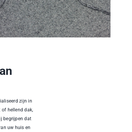
van
liseerd zijn in
 of hellend dak,
j begrijpen dat
van uw huis en