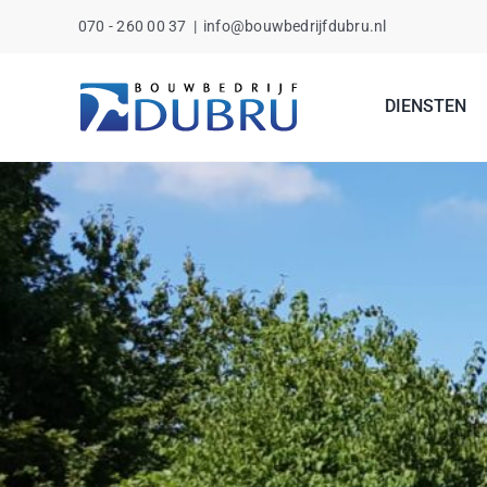
Ga
070 - 260 00 37
|
info@bouwbedrijfdubru.nl
naar
inhoud
DIENSTEN