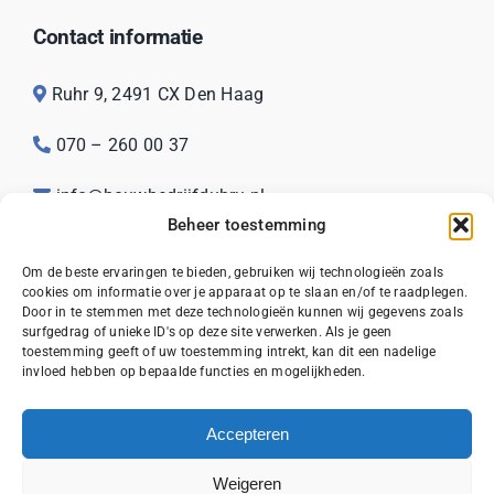
Contact informatie
Ruhr 9, 2491 CX Den Haag
070 – 260 00 37
info@bouwbedrijfdubru.nl
Beheer toestemming
KvK: 68623003
Om de beste ervaringen te bieden, gebruiken wij technologieën zoals
cookies om informatie over je apparaat op te slaan en/of te raadplegen.
Door in te stemmen met deze technologieën kunnen wij gegevens zoals
surfgedrag of unieke ID's op deze site verwerken. Als je geen
toestemming geeft of uw toestemming intrekt, kan dit een nadelige
invloed hebben op bepaalde functies en mogelijkheden.
© 2026
Bouwbedrijf Dubru
|
Sitemap
|
Privacy
|
Algemene Voorwaarden
Accepteren
Weigeren