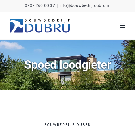
Ga
070 - 260 00 37
|
info@bouwbedrijfdubru.nl
naar
inhoud
Spoed loodgieter
BOUWBEDRIJF DUBRU