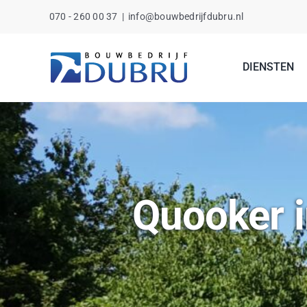
Ga
070 - 260 00 37
|
info@bouwbedrijfdubru.nl
naar
inhoud
DIENSTEN
Quooker i