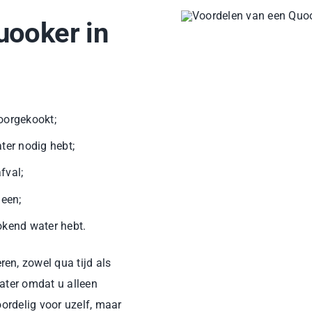
uooker in
oorgekookt;
er nodig hebt;
fval;
een;
okend water hebt.
en, zowel qua tijd als
water omdat u alleen
oordelig voor uzelf, maar