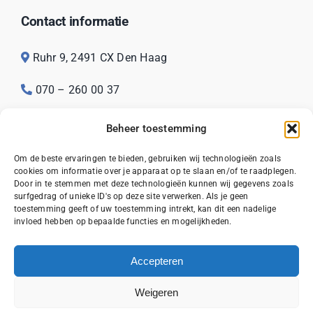
Contact informatie
Ruhr 9, 2491 CX Den Haag
070 – 260 00 37
info@bouwbedrijfdubru.nl
Beheer toestemming
KvK: 68623003
Om de beste ervaringen te bieden, gebruiken wij technologieën zoals
cookies om informatie over je apparaat op te slaan en/of te raadplegen.
Door in te stemmen met deze technologieën kunnen wij gegevens zoals
surfgedrag of unieke ID's op deze site verwerken. Als je geen
toestemming geeft of uw toestemming intrekt, kan dit een nadelige
invloed hebben op bepaalde functies en mogelijkheden.
© 2026
Bouwbedrijf Dubru
|
Sitemap
|
Privacy
|
Algemene Voorwaarden
Accepteren
Weigeren