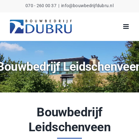
Ga
070 - 260 00 37
|
info@bouwbedrijfdubru.nl
naar
inhoud
Bouwbedrijf Leidschenvee
Bouwbedrijf
Leidschenveen