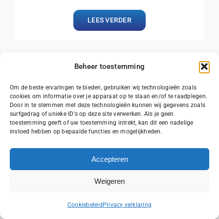
LEES VERDER
Beheer toestemming
Om de beste ervaringen te bieden, gebruiken wij technologieën zoals
Stucwerk
cookies om informatie over je apparaat op te slaan en/of te raadplegen.
Door in te stemmen met deze technologieën kunnen wij gegevens zoals
Ervaren stucadoors zorgen voor een mooi en
surfgedrag of unieke ID's op deze site verwerken. Als je geen
toestemming geeft of uw toestemming intrekt, kan dit een nadelige
duurzaam resultaat, inclusief reparaties.
invloed hebben op bepaalde functies en mogelijkheden.
LEES VERDER
Accepteren
Weigeren
Bel ons
Cookiebeleid
Privacy verklaring