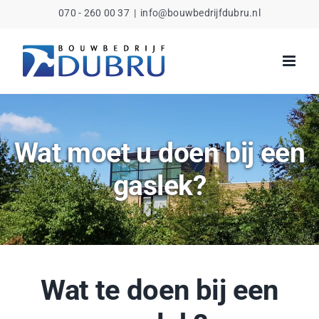
Ga
070 - 260 00 37
|
info@bouwbedrijfdubru.nl
naar
inhoud
Wat moet u doen bij een
gaslek?
Wat te doen bij een